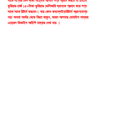
সাথে পণ্যের মিল থাকা সত্যেও আপনি পণ্য গ্রহন করতে না চাইলে
কুরিয়ার চার্জ ১৫০টাকা কুরিয়ার ডেলিভারি ম্যানকে প্রদান করে পণ্য
সাথে সাথে রিটার্ন করবেন। পরে কোন কমপ্লেইন/রিটার্ন গ্রহণযোগ্য
নয়! অযথা অর্ডার থেকে বিরত থাকুন, কারন আপনার মোবাইল নাম্বার
এড্রেস ডিভাইস আইপি নাম্বার দেখা যায় ।