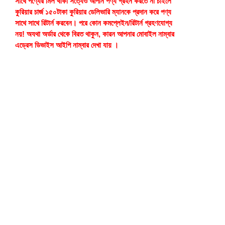
সাথে পণ্যের মিল থাকা সত্যেও আপনি পণ্য গ্রহন করতে না চাইলে
কুরিয়ার চার্জ ১৫০টাকা কুরিয়ার ডেলিভারি ম্যানকে প্রদান করে পণ্য
সাথে সাথে রিটার্ন করবেন। পরে কোন কমপ্লেইন/রিটার্ন গ্রহণযোগ্য
নয়! অযথা অর্ডার থেকে বিরত থাকুন, কারন আপনার মোবাইল নাম্বার
এড্রেস ডিভাইস আইপি নাম্বার দেখা যায় ।