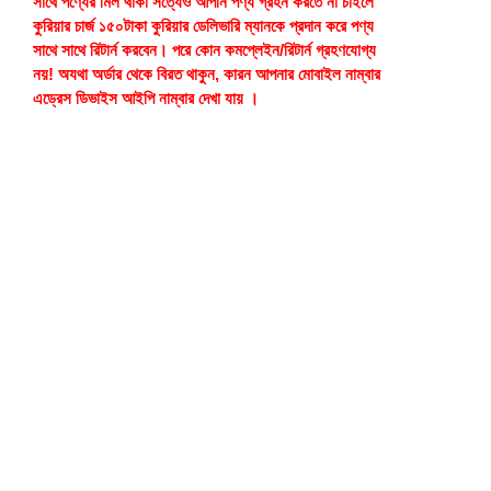
সাথে পণ্যের মিল থাকা সত্যেও আপনি পণ্য গ্রহন করতে না চাইলে
কুরিয়ার চার্জ ১৫০টাকা কুরিয়ার ডেলিভারি ম্যানকে প্রদান করে পণ্য
সাথে সাথে রিটার্ন করবেন। পরে কোন কমপ্লেইন/রিটার্ন গ্রহণযোগ্য
নয়! অযথা অর্ডার থেকে বিরত থাকুন, কারন আপনার মোবাইল নাম্বার
এড্রেস ডিভাইস আইপি নাম্বার দেখা যায় ।