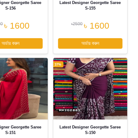
igner Georgette Saree
Latest Designer Georgette Saree
S-156
S-155
৳ 1600
৳ 1600
00
৳2500
অর্ডার করুন
অর্ডার করুন
37%
igner Georgette Saree
Latest Designer Georgette Saree
S-151
S-150