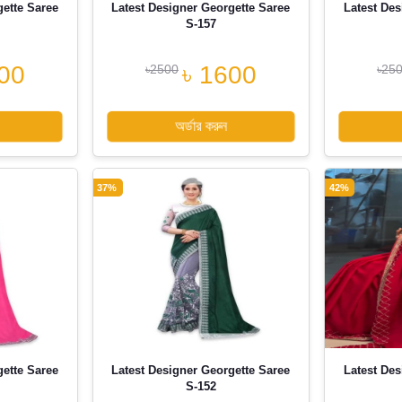
gette Saree
Latest Designer Georgette Saree
Latest Des
S-157
00
৳ 1600
৳2500
৳25
অর্ডার করুন
37%
42%
gette Saree
Latest Designer Georgette Saree
Latest Des
S-152