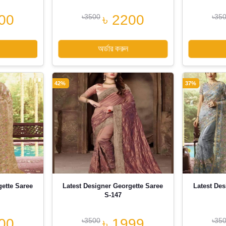
00
৳ 2200
৳3500
৳35
অর্ডার করুন
42%
37%
gette Saree
Latest Designer Georgette Saree
Latest Des
S-147
00
৳ 1999
৳3500
৳35