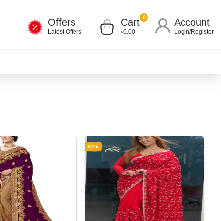
0
Offers
Cart
Account
Latest Offers
৳0.00
Login
/
Register
37%