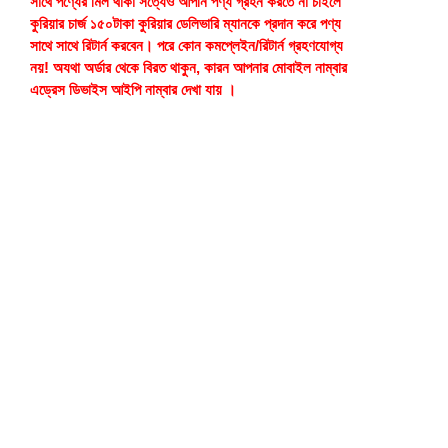
সাথে পণ্যের মিল থাকা সত্যেও আপনি পণ্য গ্রহন করতে না চাইলে
কুরিয়ার চার্জ ১৫০টাকা কুরিয়ার ডেলিভারি ম্যানকে প্রদান করে পণ্য
সাথে সাথে রিটার্ন করবেন। পরে কোন কমপ্লেইন/রিটার্ন গ্রহণযোগ্য
নয়! অযথা অর্ডার থেকে বিরত থাকুন, কারন আপনার মোবাইল নাম্বার
এড্রেস ডিভাইস আইপি নাম্বার দেখা যায় ।