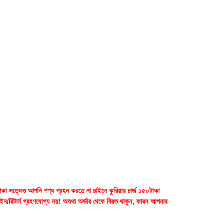
াকা সত্যেও আপনি পণ্য গ্রহন করতে না চাইলে কুরিয়ার চার্জ ১৫০টাকা
েইন/রিটার্ন গ্রহণযোগ্য নয়! অযথা অর্ডার থেকে বিরত থাকুন, কারন আপনার