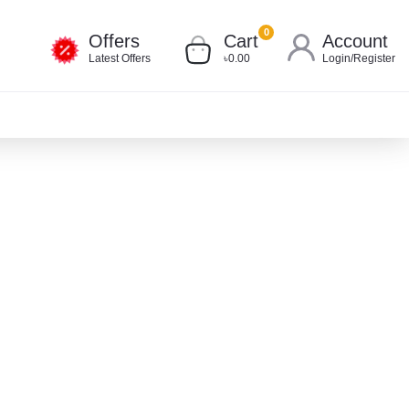
0
Offers
Cart
Account
Latest Offers
৳0.00
Login
/
Register