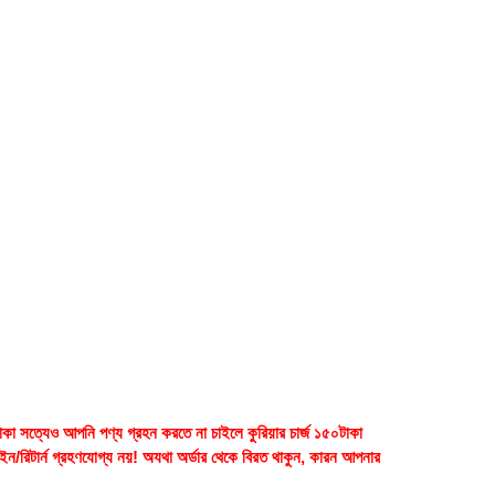
াকা সত্যেও আপনি পণ্য গ্রহন করতে না চাইলে কুরিয়ার চার্জ ১৫০টাকা
েইন/রিটার্ন গ্রহণযোগ্য নয়! অযথা অর্ডার থেকে বিরত থাকুন, কারন আপনার