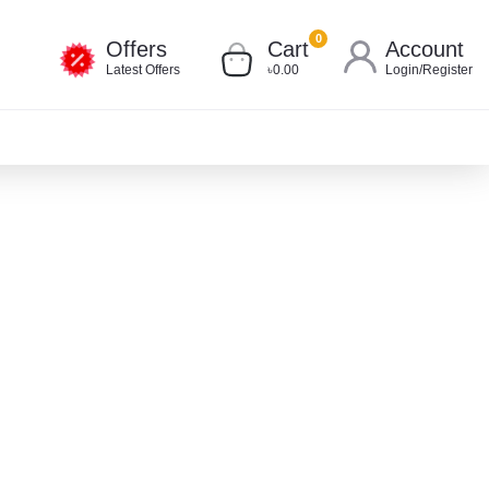
0
Offers
Cart
Account
Latest Offers
৳0.00
Login
/
Register