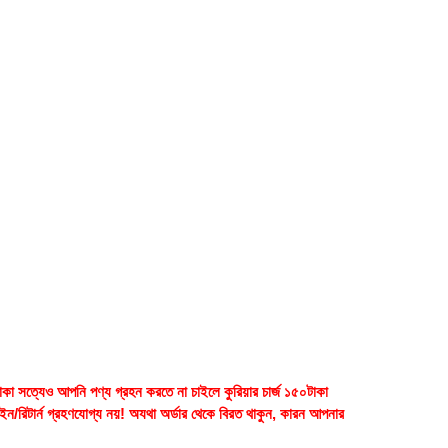
াকা সত্যেও আপনি পণ্য গ্রহন করতে না চাইলে কুরিয়ার চার্জ ১৫০টাকা
েইন/রিটার্ন গ্রহণযোগ্য নয়! অযথা অর্ডার থেকে বিরত থাকুন, কারন আপনার