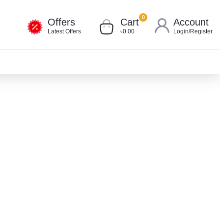
0
Offers
Cart
Account
Latest Offers
৳0.00
Login
/
Register